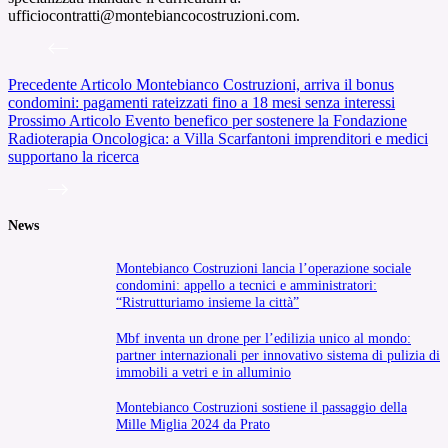
ufficiocontratti@montebiancocostruzioni.com.
Precedente
Articolo
Montebianco Costruzioni, arriva il bonus
condomini: pagamenti rateizzati fino a 18 mesi senza interessi
Prossimo
Articolo
Evento benefico per sostenere la Fondazione
Radioterapia Oncologica: a Villa Scarfantoni imprenditori e medici
supportano la ricerca
News
Montebianco Costruzioni lancia l’operazione sociale
condomini: appello a tecnici e amministratori:
“Ristrutturiamo insieme la città”
Mbf inventa un drone per l’edilizia unico al mondo:
partner internazionali per innovativo sistema di pulizia di
immobili a vetri e in alluminio
Montebianco Costruzioni sostiene il passaggio della
Mille Miglia 2024 da Prato