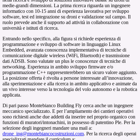
medie-grandi dimensioni. La prima ricerca riguarda un ingegnere
informatico con 10-15 anni di esperienza lavorativa per sviluppo
software, test ed integrazione su droni e validazione sul campo. Il
ruolo prevede anche il supporto ad attività in collaborazione con
università e istituti di ricerca.
Entrando nello specifico, alla figura si richiede esperienza di
programmazione e sviluppo di software in linguaggio Linux
Embedded, avanzata conoscenza implementativa di tecniche di
comunicazione digitale wireless (WiFi, Bluetooth) e trasmissione
dati ADSB. Sono valutate un plus le conoscenze di tecniche di
networking. Esperienza in ambito sviluppo firmware e/o
programmazione C++ rappresenterebbero un sicuro valore aggiunto.
La posizione offerta è rivolta a persone interessate all’innovazione,
alla sperimentazione e alla ricerca in ambito applicativo e animate da
un vivo interesse verso la tecnologia del volo autonomo e la robotica
applicata.
Di pari passo Montebianco Building Fly cerca anche un ingegnere
meccanico specializzato. E per l’ampliamento dei cantieri operativi
sono richiesti anche due addetti da inserire nel proprio organico con
funzioni di muratori/intonachini, in possesso di patentino Ple. Per la
selezione degli ingegneri mandare una mail a:
drone_ing@montebiancocostruzioni.com
. Per la ricerca degli operai
specializzati mandare il curriculum a: