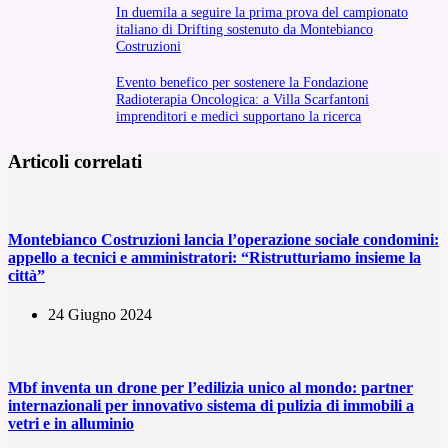
In duemila a seguire la prima prova del campionato
italiano di Drifting sostenuto da Montebianco
Costruzioni
Evento benefico per sostenere la Fondazione
Radioterapia Oncologica: a Villa Scarfantoni
imprenditori e medici supportano la ricerca
Articoli correlati
Montebianco Costruzioni lancia l’operazione sociale condomini:
appello a tecnici e amministratori: “Ristrutturiamo insieme la
città”
24 Giugno 2024
Mbf inventa un drone per l’edilizia unico al mondo: partner
internazionali per innovativo sistema di pulizia di immobili a
vetri e in alluminio